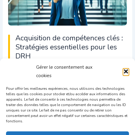
Acquisition de compétences clés :
Stratégies essentielles pour les
DRH
Gérer le consentement aux
Découvrez les stratégies efficaces pour
cookies
l’acquisition de compétences clés et propulsez le
développement professionnel au sein de votre
Pour offrir les meilleures expériences, nous utilisons des technologies
telles que les cookies pour stocker et/ou accéder aux informations des
entreprise.
appareils. Le fait de consentir à ces technologies nous permettra de
traiter des données telles que le comportement de navigation ou les ID
Acquisition
uniques sur ce site. Le fait de ne pas consentir ou de retirer son
Read More »
consentement peut avoir un effet négatif sur certaines caractéristiques et
de
fonctions.
compétences