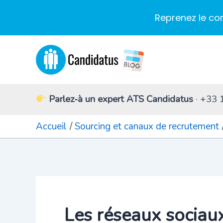
Reprenez le co
Aller
au
contenu
Parlez‑à un expert ATS Candidatus
· +33 
Accueil
Sourcing et canaux de recrutement
Les réseaux sociaux