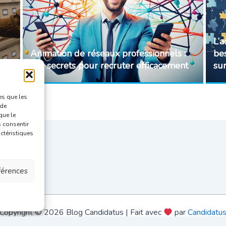
L’
Animation de réseaux professionnels :
be
Les secrets pour recruter efficacement
su
es que les
 de
que le
s consentir
actéristiques
éférences
Copyright © 2026 Blog Candidatus | Fait avec
par
Candidatu