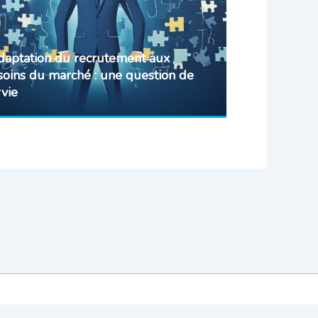
adaptation du recrutement aux
soins du marché : une question de
rvie
s