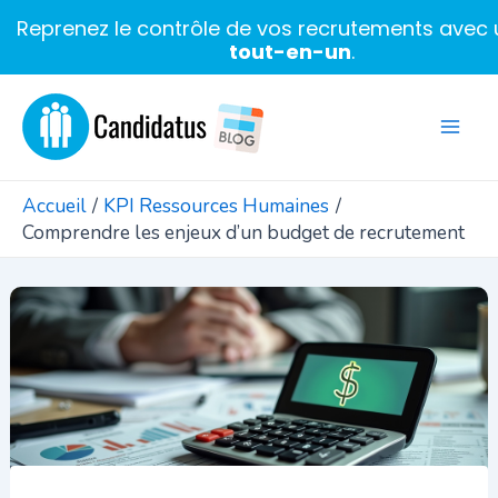
Reprenez le contrôle de vos recrutements avec u
tout-en-un
.
Aller
au
Mai
contenu
Men
Accueil
KPI Ressources Humaines
Comprendre les enjeux d’un budget de recrutement