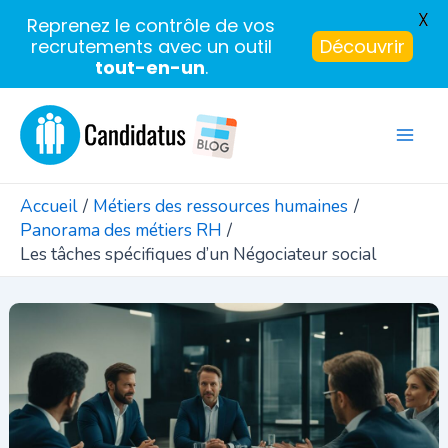
X
Reprenez le contrôle de vos
recrutements avec un outil
Découvrir
tout-en-un
.
Aller
au
Mai
contenu
Men
Accueil
Métiers des ressources humaines
Panorama des métiers RH
Les tâches spécifiques d’un Négociateur social