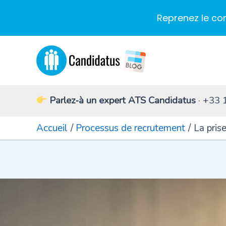
Reprenez le co
Aller
au
contenu
Parlez‑à un expert ATS Candidatus
· +33 
Accueil
Processus de recrutement
La pris