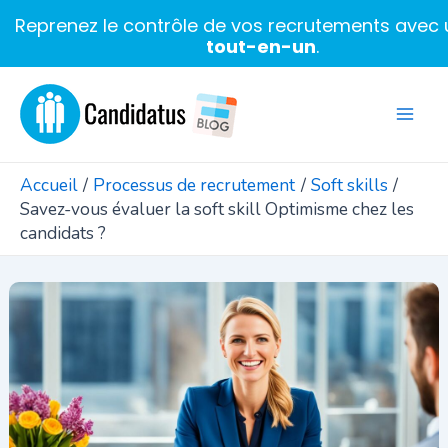
Reprenez le contrôle de vos recrutements avec u
tout-en-un
.
Aller
au
Mai
contenu
Men
Accueil
Processus de recrutement
Soft skills
Savez-vous évaluer la soft skill Optimisme chez les
candidats ?