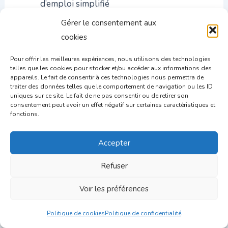
d’emploi simplifié
Comment choisir le meilleur site emploi
Gérer le consentement aux
selon vos besoins ?
cookies
Comment créer et optimiser un vivier de
candidatures : Guide pratique
Pour offrir les meilleures expériences, nous utilisons des technologies
telles que les cookies pour stocker et/ou accéder aux informations des
Exemple de cvthèque pour optimiser son
appareils. Le fait de consentir à ces technologies nous permettra de
traiter des données telles que le comportement de navigation ou les ID
recrutement
uniques sur ce site. Le fait de ne pas consentir ou de retirer son
Les offres d’emploi sur Google for jobs :
consentement peut avoir un effet négatif sur certaines caractéristiques et
fonctions.
Comment ça marche ?
Où trouver des CV de candidats gratuit en
Accepter
France
Utilisez notre liste des sites de recherche
Refuser
d’emploi pour recruter efficacement
Voir les préférences
Politique de cookies
Politique de confidentialité