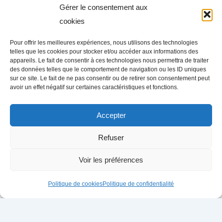
Rédiger une annonce de
Gérer le consentement aux
recrutement attractive en Industrie
cookies
N’hésitez pas à télécharger le pack ebook + vidéo +
Pour offrir les meilleures expériences, nous utilisons des technologies
podcast : « Guide du recrutement : Attirer les talents »
telles que les cookies pour stocker et/ou accéder aux informations des
appareils. Le fait de consentir à ces technologies nous permettra de traiter
à la fin de cette page. Ses suggestions sont adaptées à
des données telles que le comportement de navigation ou les ID uniques
toutes recherches de profils en Industrie. [maxbutton
sur ce site. Le fait de ne pas consentir ou de retirer son consentement peut
avoir un effet négatif sur certaines caractéristiques et fonctions.
[…]
1
2
3
4
…
14
15
16
Accepter
Refuser
Voir les préférences
Politique de cookies
Politique de confidentialité
Copyright © 2026 Blog Candidatus | Fait avec
par
Candidatus
Mentions légales