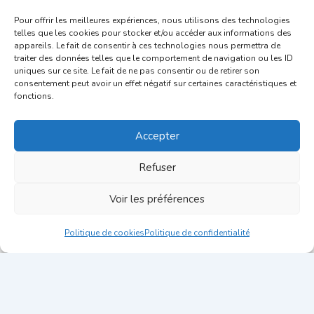
podcast : « Guide du recrutement : Attirer les talents »
Pour offrir les meilleures expériences, nous utilisons des technologies
au bas de cette page. Ses suggestions sont adaptées à
telles que les cookies pour stocker et/ou accéder aux informations des
toutes recherches de candidats en Commerce.
appareils. Le fait de consentir à ces technologies nous permettra de
traiter des données telles que le comportement de navigation ou les ID
[maxbutton […]
uniques sur ce site. Le fait de ne pas consentir ou de retirer son
consentement peut avoir un effet négatif sur certaines caractéristiques et
1
2
3
4
5
6
7
8
…
14
fonctions.
15
16
Accepter
Refuser
Voir les préférences
Politique de cookies
Politique de confidentialité
Copyright © 2026 Blog Candidatus | Fait avec
par
Candidatus
Mentions légales