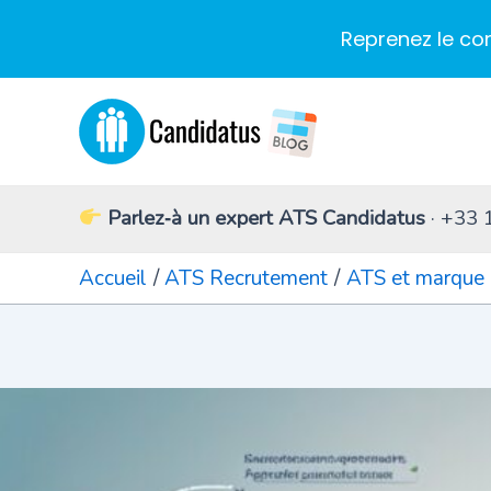
Reprenez le co
Aller
au
contenu
Parlez‑à un expert ATS Candidatus
· +33 
Accueil
ATS Recrutement
ATS et marque