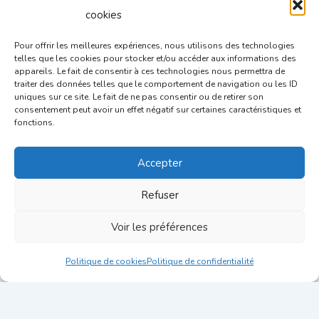
cookies
Pour offrir les meilleures expériences, nous utilisons des technologies
telles que les cookies pour stocker et/ou accéder aux informations des
appareils. Le fait de consentir à ces technologies nous permettra de
traiter des données telles que le comportement de navigation ou les ID
uniques sur ce site. Le fait de ne pas consentir ou de retirer son
consentement peut avoir un effet négatif sur certaines caractéristiques et
Intégration d’un ATS et avec des outils de
fonctions.
visioconférence : Optimiser les entretiens à distance
Accepter
Refuser
Voir les préférences
Politique de cookies
Politique de confidentialité
Copyright © 2026 Blog Candidatus | Fait avec
par
Candidatus
Mentions légales