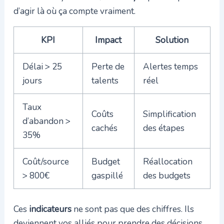
d’agir là où ça compte vraiment.
KPI
Impact
Solution
Délai > 25
Perte de
Alertes temps
jours
talents
réel
Taux
Coûts
Simplification
d’abandon >
cachés
des étapes
35%
Coût/source
Budget
Réallocation
> 800€
gaspillé
des budgets
Ces
indicateurs
ne sont pas que des chiffres. Ils
deviennent vos alliés pour prendre des décisions