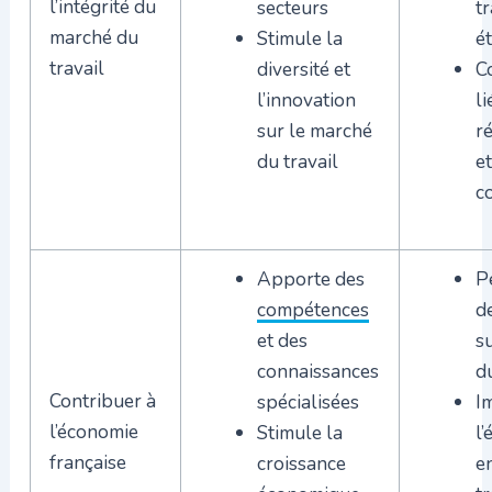
l’intégrité du
secteurs
tr
marché du
Stimule la
é
travail
diversité et
C
l’innovation
li
sur le marché
r
du travail
et
c
Apporte des
P
compétences
d
et des
s
connaissances
du
Contribuer à
spécialisées
I
l’économie
Stimule la
l’
française
croissance
e