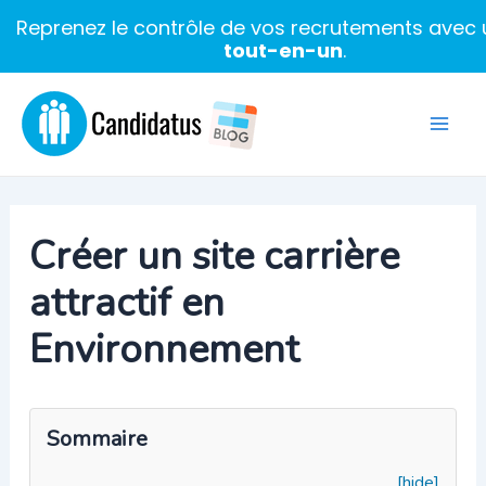
Reprenez le contrôle de vos recrutements avec u
tout-en-un
.
Aller
au
Mai
contenu
Men
Créer un site carrière
attractif en
Environnement
Sommaire
[hide]