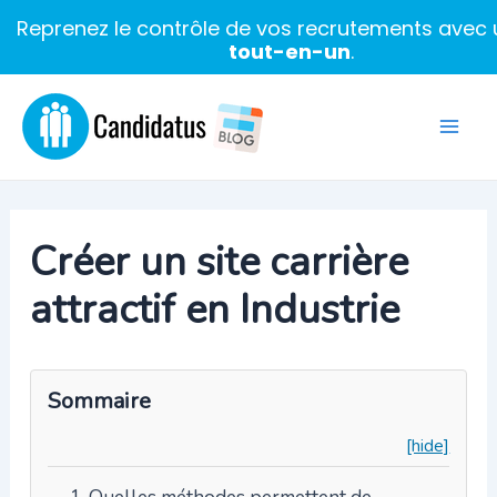
Reprenez le contrôle de vos recrutements avec u
tout-en-un
.
Aller
au
Mai
contenu
Men
Créer un site carrière
attractif en Industrie
Sommaire
[hide]
Quelles méthodes permettent de