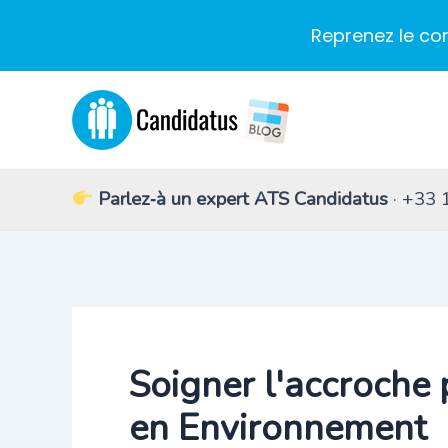
Reprenez le co
Aller
au
contenu
Parlez‑à un expert ATS Candidatus
· +33 
Soigner l'accroche 
en Environnement