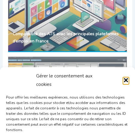
Compatibilité des ATS avec les principales plateformes
d’emploi en France
Gérer le consentement aux
cookies
Pour offrir les meilleures expériences, nous utilisons des technologies
telles que les cookies pour stocker et/ou accéder aux informations des
appareils. Le fait de consentir à ces technologies nous permettra de
traiter des données telles que le comportement de navigation ou les ID
uniques sur ce site. Le fait de ne pas consentir ou de retirer son
Personnaliser les formulaires de candidature dans un
consentement peut avoir un effet négatif sur certaines caractéristiques et
ATS : maximiser son efficacité
fonctions.