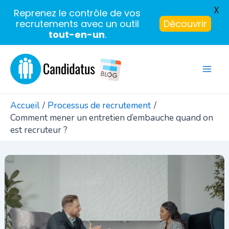
X
Reprenez le contrôle de vos
recrutements avec un outil
Découvrir
tout-en-un
.
Aller
au
Mai
contenu
Men
Accueil
Processus de recrutement
Comment mener un entretien d’embauche quand on
est recruteur ?