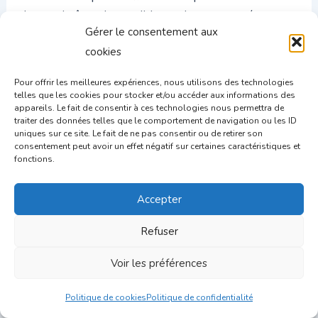
du savoir-être du candidat et de ses compétences
Gérer le consentement aux
non techniques permet aux employeurs de
cookies
comprendre comment les candidats peuvent
s’adapter et s’épanouir dans un poste. Et d’imaginer
Pour offrir les meilleures expériences, nous utilisons des technologies
sa performance à long terme.
telles que les cookies pour stocker et/ou accéder aux informations des
appareils. Le fait de consentir à ces technologies nous permettra de
traiter des données telles que le comportement de navigation ou les ID
Par exemple, il est intéressant d’évaluer les soft
uniques sur ce site. Le fait de ne pas consentir ou de retirer son
skills suivantes :
consentement peut avoir un effet négatif sur certaines caractéristiques et
fonctions.
Testez les compétences en résolution de
problèmes
: demandez au candidat de
Accepter
décrire un problème difficile auquel il a été
Refuser
confronté dans le passé et comment il l’a
résolu.
Voir les préférences
Évaluez l’attitude et la motivation
: Utilisez
des questions de mise en situation pour
Politique de cookies
Politique de confidentialité