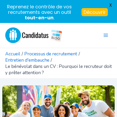
X
Reprenez le contrôle de vos
recrutements avec un outil
Découvrir
tout-en-un
.
Aller
au
Mai
contenu
Men
Accueil
Processus de recrutement
Entretien d'embauche
Le bénévolat dans un CV : Pourquoi le recruteur doit
y prêter attention ?