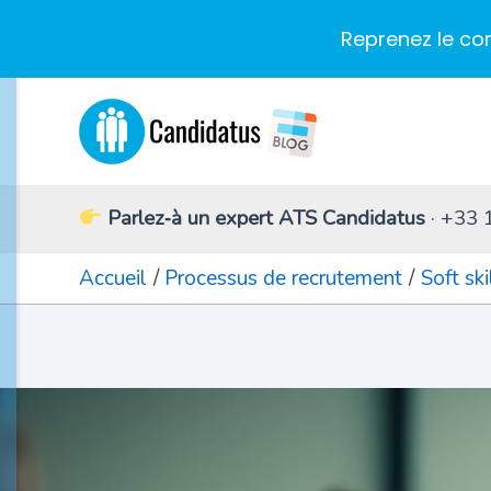
Reprenez le co
Aller
au
contenu
Parlez‑à un expert ATS Candidatus
· +33 
Accueil
Processus de recrutement
Soft ski