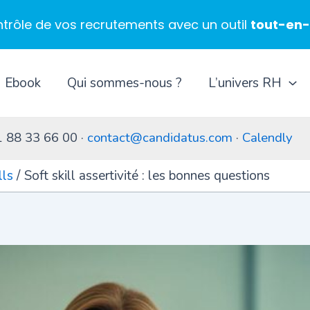
ntrôle de vos recrutements avec un outil
tout-en
Ebook
Qui sommes-nous ?
L’univers RH
1 88 33 66 00 ·
contact@candidatus.com
·
Calendly
lls
Soft skill assertivité : les bonnes questions