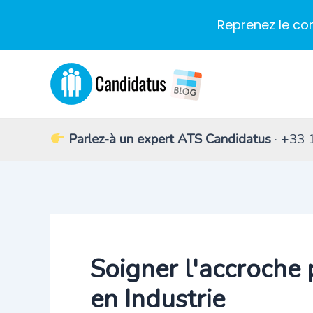
Reprenez le co
Aller
au
contenu
Parlez‑à un expert ATS Candidatus
· +33 
Soigner l'accroche 
en Industrie