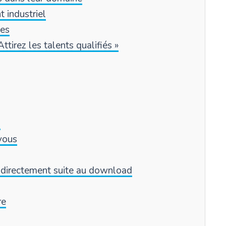
 industriel
ées
ttirez les talents qualifiés »
)
 vous
 directement suite au download
re