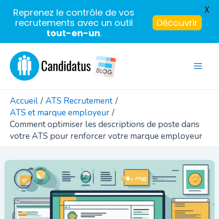
X
Reprenez le contrôle de vos
recrutements avec un outil
Découvrir
tout-en-un
.
Aller
au
Mai
contenu
Men
Accueil
ATS Recrutement
ATS et marque employeur
Comment optimiser les descriptions de poste dans
votre ATS pour renforcer votre marque employeur